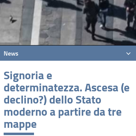
News
Signoria e
News recenti
determinatezza. Ascesa (e
Archivio
declino?) dello Stato
moderno a partire da tre
mappe