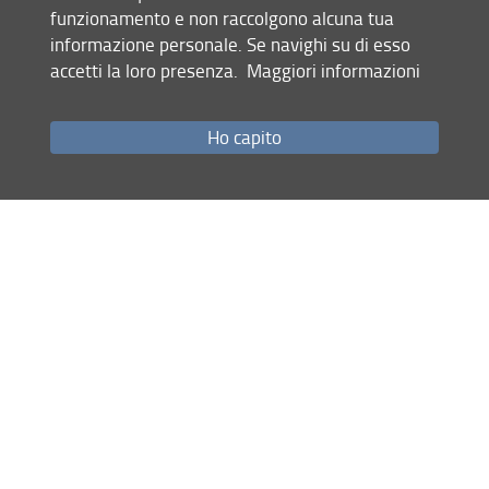
funzionamento e non raccolgono alcuna tua
informazione personale. Se navighi su di esso
accetti la loro presenza.
Maggiori informazioni
Ho capito
19 Maggio 2026
Condividi
Mappa del sito
RSS feed
Privacy