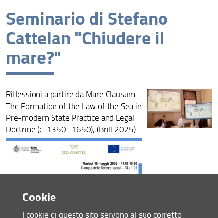
Seminario di Stefano
News recenti
Cattelan "Chiudere il
Archivio
mare?"
Riflessioni a partire da Mare Clausum:
The Formation of the Law of the Sea in
Pre-modern State Practice and Legal
Doctrine (c. 1350–1650), (Brill 2025).
Cookie
I cookie di questo sito servono al suo corretto