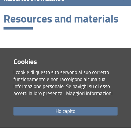
Resources and materials
Video pillole
Cookies
I cookie di questo sito servono al suo corretto
funzionamento e non raccolgono alcuna tua
Site map
informazione personale. Se navighi su di esso
RSS feed
accetti la loro presenza.
Maggiori informazioni
Privacy policy
Legal notices
Accessibility
Ho capito
Monitoring